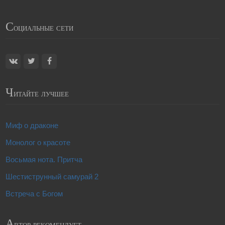
С
оциальные сети
Ч
итайте лучшее
Миф о драконе
Монолог о красоте
Восьмая нота. Притча
Шестиструнный самурай 2
Встреча с Богом
А
втор рекомендует