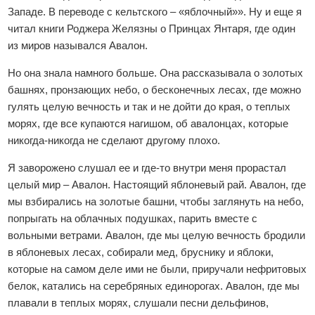
Западе. В переводе с кельтского – «яблочный»». Ну и еще я
читал книги Роджера Желязны о Принцах Янтаря, где один
из миров назывался Авалон.
Но она знала намного больше. Она рассказывала о золотых
башнях, пронзающих небо, о бесконечных лесах, где можно
гулять целую вечность и так и не дойти до края, о теплых
морях, где все купаются нагишом, об авалонцах, которые
никогда-никогда не сделают другому плохо.
Я заворожено слушал ее и где-то внутри меня прорастал
целый мир – Авалон. Настоящий яблоневый рай. Авалон, где
мы взбирались на золотые башни, чтобы заглянуть на небо,
попрыгать на облачных подушках, парить вместе с
вольными ветрами. Авалон, где мы целую вечность бродили
в яблоневых лесах, собирали мед, бруснику и яблоки,
которые на самом деле ими не были, приручали нефритовых
белок, катались на серебряных единорогах. Авалон, где мы
плавали в теплых морях, слушали песни дельфинов,