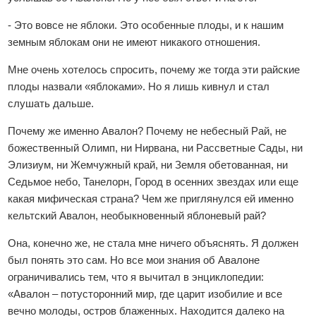
- Это вовсе не яблоки. Это особенные плоды, и к нашим
земным яблокам они не имеют никакого отношения.
Мне очень хотелось спросить, почему же тогда эти райские
плоды назвали «яблоками». Но я лишь кивнул и стал
слушать дальше.
Почему же именно Авалон? Почему не небесный Рай, не
божественный Олимп, ни Нирвана, ни Рассветные Сады, ни
Элизиум, ни Жемчужный край, ни Земля обетованная, ни
Седьмое небо, Танелорн, Город в осенних звездах или еще
какая мифическая страна? Чем же приглянулся ей именно
кельтский Авалон, необыкновенный яблоневый рай?
Она, конечно же, не стала мне ничего объяснять. Я должен
был понять это сам. Но все мои знания об Авалоне
ограничивались тем, что я вычитал в энциклопедии:
«Авалон – потусторонний мир, где царит изобилие и все
вечно молоды, остров блаженных. Находится далеко на