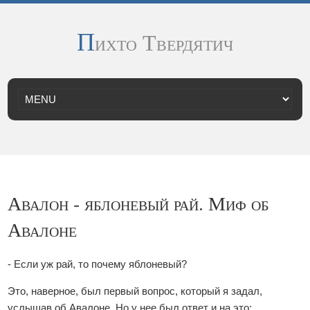
П
ихто Твердятич
Авалон - яблоневый рай. Миф об
Авалоне
- Если уж рай, то почему яблоневый?
Это, наверное, был первый вопрос, который я задал,
услышав об Авалоне. Но у нее был ответ и на это: