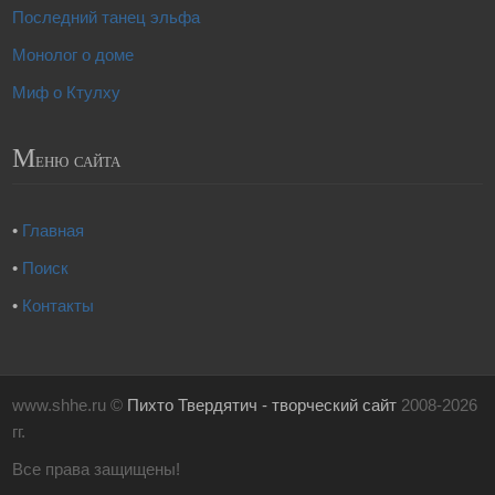
Последний танец эльфа
Монолог о доме
Миф о Ктулху
М
еню сайта
•
Главная
•
Поиск
•
Контакты
www.shhe.ru ©
Пихто Твердятич - творческий сайт
2008-2026
гг.
Все права защищены!