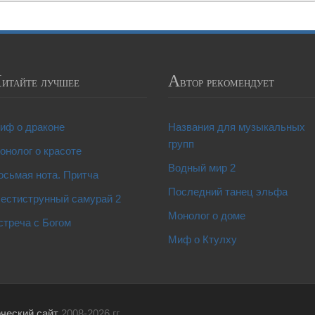
Ч
А
итайте лучшее
втор рекомендует
иф о драконе
Названия для музыкальных
групп
онолог о красоте
Водный мир 2
осьмая нота. Притча
Последний танец эльфа
естиструнный самурай 2
Монолог о доме
стреча с Богом
Миф о Ктулху
рческий сайт
2008-2026 гг.