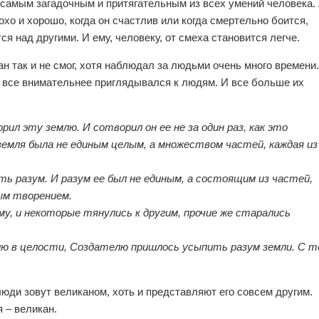
 самым загадочным и притягательным из всех умений человека.
охо и хорошо, когда он счастлив или когда смертельно боится,
ся над другими. И ему, человеку, от смеха становится легче.
н так и не смог, хотя наблюдал за людьми очень много времени.
он все внимательнее приглядывался к людям. И все больше их
ил эту землю. И сотворил он ее не за один раз, как это
емля была не единым целым, а множеством частей, каждая из
ь разум. И разум ее был не единым, а состоящим из частей,
ным творением.
му, и некоторые тянулись к другим, прочие же старались
ю в целости, Создателю пришлось усыпить разум земли. С т
 люди зовут великаном, хоть и представляют его совсем другим.
 – великан.