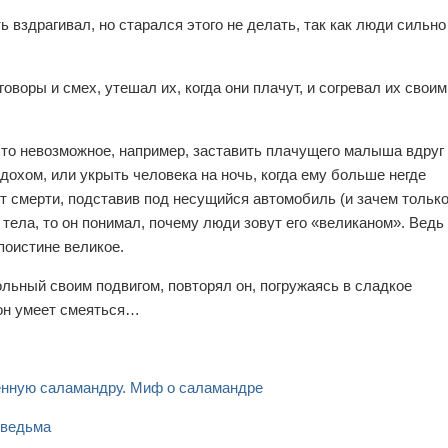
ь вздрагивал, но старался этого не делать, так как люди сильно
воры и смех, утешал их, когда они плачут, и согревал их своим
что невозможное, например, заставить плачущего малыша вдруг
дохом, или укрыть человека на ночь, когда ему больше негде
от смерти, подставив под несущийся автомобиль (и зачем тольк
 тела, то он понимал, почему люди зовут его «великаном». Ведь
поистине великое.
ольный своим подвигом, повторял он, погружаясь в сладкое
 он умеет смеяться…
енную саламандру. Миф о саламандре
 ведьма