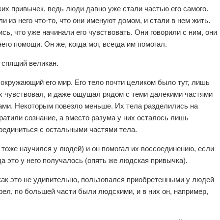
их привычек, ведь люди давно уже стали частью его самого.
и из него что-то, что они именуют домом, и стали в нем жить.
сь, что уже начинали его чувствовать. Они говорили с ним, они
его помощи. Он же, когда мог, всегда им помогал.
- спящий великан.
 окружающий его мир. Его тело почти целиком было тут, лишь
их чувствовал, и даже ощущал рядом с теми далекими частями
анами. Некоторым повезло меньше. Их тела разделились на
тратили сознание, а вместо разума у них осталось лишь
оединиться с остальными частями тела.
 тоже научился у людей) и он помогал их воссоединению, если
а это у него получалось (опять же людская привычка).
 как это не удивительно, пользовался приобретенными у людей
рел, по большей части были людскими, и в них он, например,