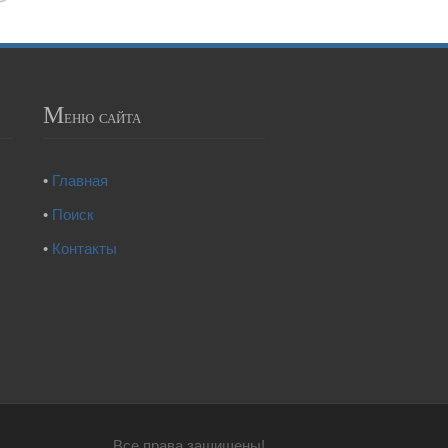
М
еню сайта
•
Главная
•
Поиск
•
Контакты
Все права защищены!