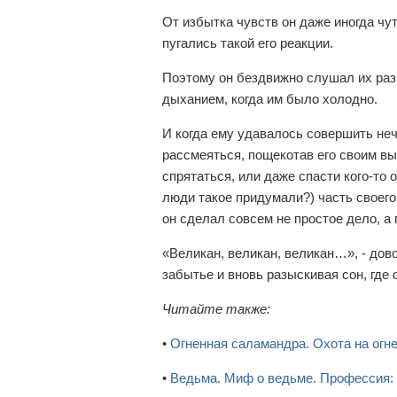
От избытка чувств он даже иногда чут
пугались такой его реакции.
Поэтому он бездвижно слушал их разго
дыханием, когда им было холодно.
И когда ему удавалось совершить не
рассмеяться, пощекотав его своим вы
спрятаться, или даже спасти кого-то 
люди такое придумали?) часть своего
он сделал совсем не простое дело, а 
«Великан, великан, великан…», - дов
забытье и вновь разыскивая сон, где
Читайте также:
•
Огненная саламандра. Охота на огн
•
Ведьма. Миф о ведьме. Профессия: