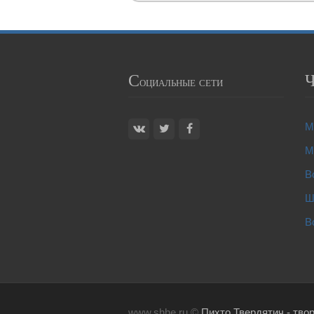
С
оциальные сети
М
М
В
Ш
В
www.shhe.ru ©
Пихто Твердятич - тво