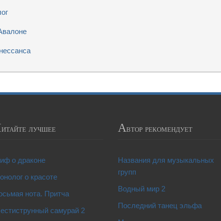
лог
 Авалоне
енессанса
Ч
А
итайте лучшее
втор рекомендует
иф о драконе
Названия для музыкальных
групп
онолог о красоте
Водный мир 2
осьмая нота. Притча
Последний танец эльфа
естиструнный самурай 2