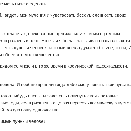
не мочь ничего сделать.
И., видеть мои мучения и чувствовать бессмысленность своих
ных планетах, прикованные притяжением к своим огромным
жно рвались в небо. Но если я была счастлива осознавать хотя
 – есть лунный человек, который всегда думает обо мне, то ты, И
ем облегчить мое одиночество.
рядом со мною и в то же время в космической недосягаемости,
е поняла. И вообще вряд ли когда-либо смогу понять твои чувства
и когда-нибудь вновь ты захочешь покинуть свои ласковые
вые годы, если рискнешь еще раз пересечь космическую пустот
бой тяжкую ношу одиночества.
бимый лунный человек.