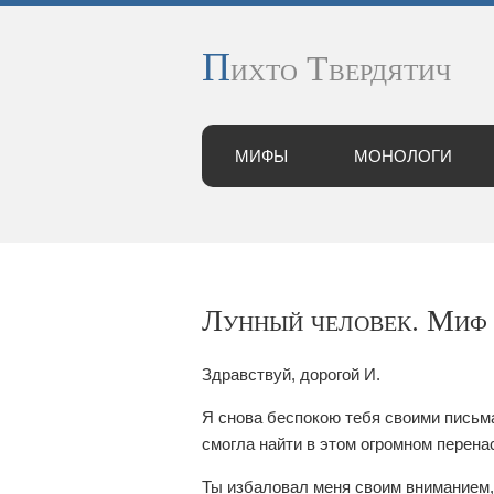
П
ихто Твердятич
МИФЫ
МОНОЛОГИ
Лунный человек. Миф 
Здравствуй, дорогой И.
Я снова беспокою тебя своими письмам
смогла найти в этом огромном перена
Ты избаловал меня своим вниманием, 