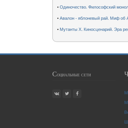
•
Одиночество. Философский моно
•
Авалон - яблоневый рай. Миф об
•
Мутанты Х. Киносценарий. Эра р
С
оциальные сети
М
М
В
Ш