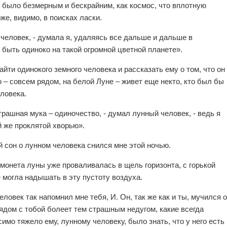
о было безмерным и бескрайним, как космос, что вплотную
же, видимо, в поисках ласки.
 человек, - думала я, удаляясь все дальше и дальше в
 быть одиноко на такой огромной цветной планете».
йти одинокого земного человека и рассказать ему о том, что он
о – совсем рядом, на белой Луне – живет еще некто, кто был бы
еловека.
страшная мука – одиночество, - думал лунный человек, - ведь я
й же проклятой хворью».
 сон о лунном человека снился мне этой ночью.
 монета луны уже проваливалась в щель горизонта, с горькой
е могла надышать в эту пустоту воздуха.
ловек так напомнил мне тебя, И. Он, так же как и ты, мучился о
 рядом с тобой болеет тем страшным недугом, какие всегда
имо тяжело ему, лунному человеку, было знать, что у него есть