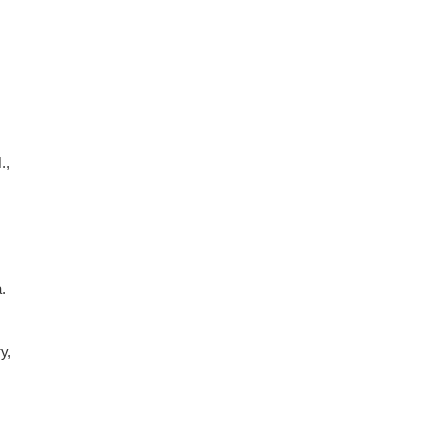
.,
.
у,