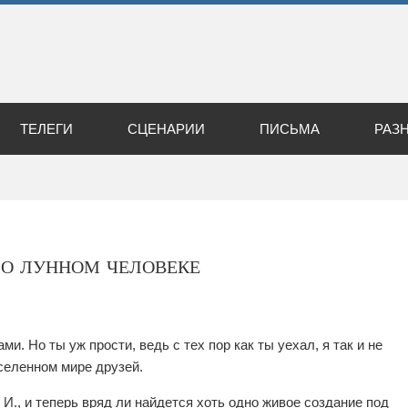
ТЕЛЕГИ
СЦЕНАРИИ
ПИСЬМА
РАЗ
о лунном человеке
и. Но ты уж прости, ведь с тех пор как ты уехал, я так и не
селенном мире друзей.
И., и теперь вряд ли найдется хоть одно живое создание под