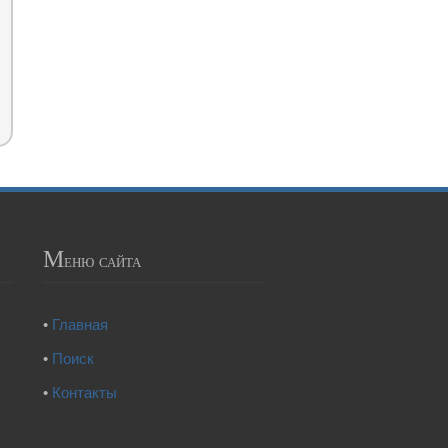
М
еню сайта
•
Главная
•
Поиск
•
Контакты