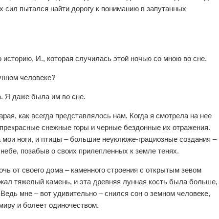
всех сил пытался найти дорогу к пониманию в запутанных
 историю, И., которая случилась этой ночью со мною во сне.
унном человеке?
а. Я даже была им во сне.
арая, как всегда представлялось нам. Когда я смотрела на нее
 прекрасные снежные горы и черные бездонные их отражения.
 мои ноги, и птицы – большие неуклюже-грациозные создания –
небе, позабыв о своих прилепленных к земле тенях.
очь от своего дома – каменного строения с открытым зевом
жал тяжелый камень, и эта древняя лунная кость была больше,
 Ведь мне – вот удивительно – снился сон о земном человеке,
миру и болеет одиночеством.