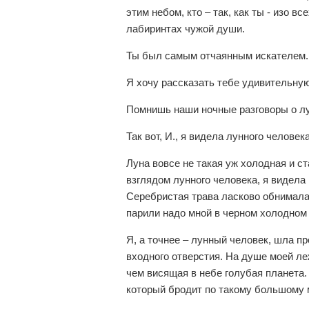
этим небом, кто – так, как ты - изо 
лабиринтах чужой души.
Ты был самым отчаянным искателем.
Я хочу рассказать тебе удивительную
Помнишь наши ночные разговоры о л
Так вот, И., я видела лунного человек
Луна вовсе не такая уж холодная и ст
взглядом лунного человека, я видела
Серебристая трава ласково обнимала
парили надо мной в черном холодном 
Я, а точнее – лунный человек, шла пр
входного отверстия. На душе моей ле
чем висящая в небе голубая планета.
который бродит по такому большому 