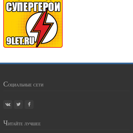
С
оциальные сети
Ч
итайте лучшее