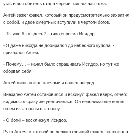
угас и вся обитель стала черной, как ночная тьма.
Антей зажег факел, который он предусмотрительно захватил
с собой, и двое смертных вступили в чертоги богов.
- Ты уже был здесь? – тихо спросил Исидор.
- Я даже никогда не добирался до небесного купола, -
признался Антей.
- Почему… – начал было спрашивать Исидор, но тут же
оборвал себя.
Антей лишь пожал плечами и пошел вперед.
Внезапно Антей остановился и вскинул факел вверх, отчего
видимость сразу же увеличилась. Он непонимающе водил
огнем из стороны в сторону.
- О боги! – воскликнул Исидор.
Рука Антея, в которой он держал горящий факел, задрожала