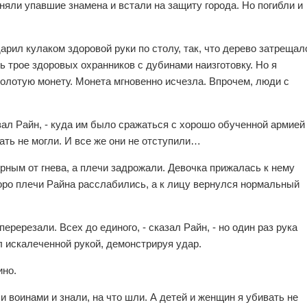
няли упавшие знамена и встали на защиту города. Но погибли и
дарил кулаком здоровой руки по столу, так, что дерево затрещал
 трое здоровых охранников с дубинами наизготовку. Но я
олотую монету. Монета мгновенно исчезла. Впрочем, люди с
азал Райн, - куда им было сражаться с хорошо обученной армией
ать не могли. И все же они не отступили…
ерным от гнева, а плечи задрожали. Девочка прижалась к нему
коро плечи Райна расслабились, а к лицу вернулся нормальный
еререзали. Всех до единого, - сказал Райн, - но один раз рука
л искалеченной рукой, демонстрируя удар.
ино.
и воинами и знали, на что шли. А детей и женщин я убивать не