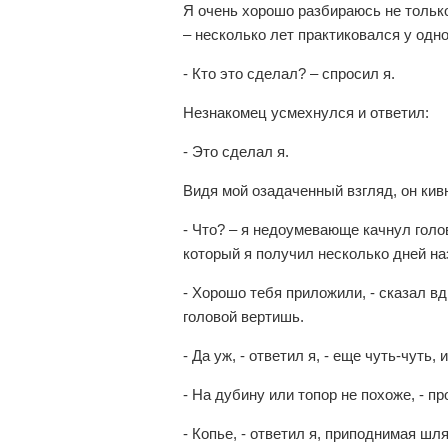
Я очень хорошо разбираюсь не только
– несколько лет практиковался у одно
- Кто это сделал? – спросил я.
Незнакомец усмехнулся и ответил:
- Это сделал я.
Видя мой озадаченный взгляд, он кив
- Что? – я недоумевающе качнул голов
который я получил несколько дней на
- Хорошо тебя приложили, - сказал вд
головой вертишь.
- Да уж, - ответил я, - еще чуть-чуть, 
- На дубину или топор не похоже, - п
- Копье, - ответил я, приподнимая шля