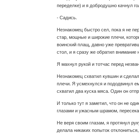
переделке) и я добродушно качнул го
- Садись.
Незнакомец быстро сел, пока я не пе
стар, мощные и широкие плечи, котор
воинский плащ, давно уже превратив
стол, и я сразу же обратил внимание н
Я махнул рукой и тотчас перед незва
Незнакомец схватил кувшин и сделал
плечи. Я усмехнулся и пододвинул е
схватил два куска мяса. Один он отпр
И только тут я заметил, что он не о
глазами и ужасным шрамом, пересек
Не веря своим глазам, я протянул ру
делала никаких попыток отклониться,