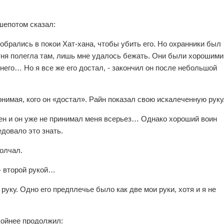
шепотом сказал:
пробрались в покои Хат-хана, чтобы убить его. Но охранники был
отня полегла там, лишь мне удалось бежать. Они были хорошими
его… Но я все же его достал, - закончил он после небольшой
онимая, кого он «достал». Райн показал свою искалеченную руку
жен и он уже не принимал меня всерьез… Однако хороший воин
едовало это знать.
олчал.
 - второй рукой…
уку. Одно его предплечье было как две мои руки, хотя и я не
койнее продолжил: