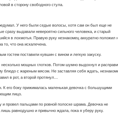
ловой в сторону свободного стула.
редумал. У него были седые волосы, хотя сам он был еще не
ые сразу выдавали невероятно сильного человека, и старый
шийся в лохмотья. Правую руку незнакомец аккуратно положил 
а то, что она искалечена.
ным гостем поставили кувшин с вином и легкую закуску.
 несколько мощных глотков. Потом шумно выдохнул и расправ
му блюдо с жареным мясом. Не заставляя себя ждать, незнаком
авил в рот, а второй протянул…
дин. К его боку прижималась маленькая девочка с большущими
ающим лицо.
ку и провел пальцами по ровной полоске шрама. Девочка не
 лишь равнодушно и привычно ждала, пока я уберу руку.