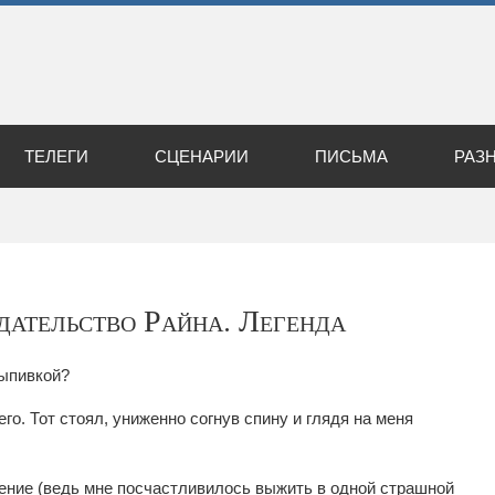
ТЕЛЕГИ
СЦЕНАРИИ
ПИСЬМА
РАЗ
дательство Райна. Легенда
выпивкой?
о. Тот стоял, униженно согнув спину и глядя на меня
ение (ведь мне посчастливилось выжить в одной страшной