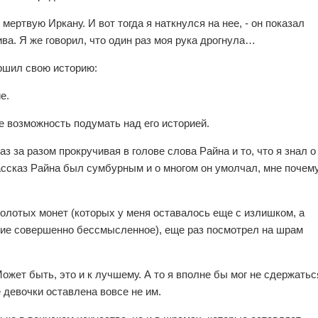
мертвую Иркану. И вот тогда я наткнулся на нее, - он показал
ива. Я же говорил, что один раз моя рука дрогнула…
ршил свою историю:
е.
е возможность подумать над его историей.
раз за разом прокручивая в голове слова Райна и то, что я знал о
ассказ Райна был сумбурным и о многом он умолчал, мне почем
олотых монет (которых у меня оставалось еще с излишком, а
ятие совершенно бессмысленное), еще раз посмотрел на шрам
ожет быть, это и к лучшему. А то я вполне бы мог не сдержатьс
е девочки оставлена вовсе не им.