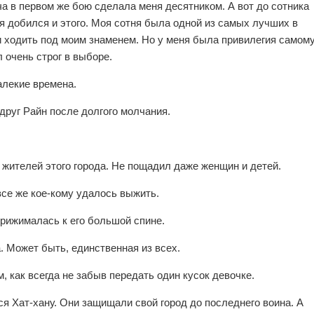
ча в первом же бою сделала меня десятником. А вот до сотника
я добился и этого. Моя сотня была одной из самых лучших в
и ходить под моим знаменем. Но у меня была привилегия самом
 очень строг в выборе.
алекие времена.
друг Райн после долгого молчания.
х жителей этого города. Не пощадил даже женщин и детей.
 все же кое-кому удалось выжить.
прижималась к его большой спине.
. Может быть, единственная из всех.
, как всегда не забыв передать один кусок девочке.
я Хат-хану. Они защищали свой город до последнего воина. А