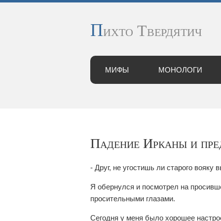
П
ихто Твердятич
МИФЫ
МОНОЛОГИ
Падение Ирканы и пре
- Друг, не угостишь ли старого вояку 
Я обернулся и посмотрел на просившег
просительными глазами.
Сегодня у меня было хорошее настро