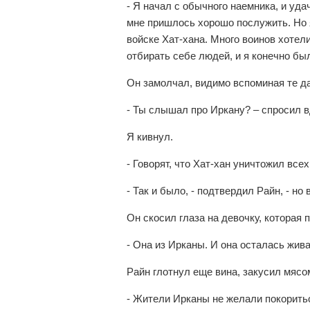
- Я начал с обычного наемника, и уда
мне пришлось хорошо послужить. Но 
войске Хат-хана. Много воинов хотел
отбирать себе людей, и я конечно был
Он замолчал, видимо вспоминая те д
- Ты слышал про Иркану? – спросил в
Я кивнул.
- Говорят, что Хат-хан уничтожил все
- Так и было, - подтвердил Райн, - но
Он скосил глаза на девочку, которая 
- Она из Ирканы. И она осталась жива
Райн глотнул еще вина, закусил мясом
- Жители Ирканы не желали покоритьс