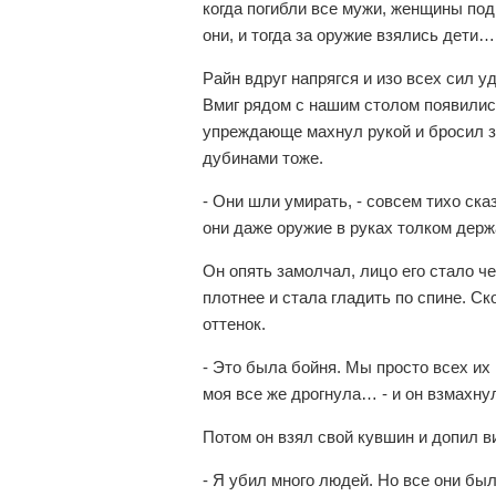
когда погибли все мужи, женщины под
они, и тогда за оружие взялись дети…
Райн вдруг напрягся и изо всех сил у
Вмиг рядом с нашим столом появились
упреждающе махнул рукой и бросил з
дубинами тоже.
- Они шли умирать, - совсем тихо ск
они даже оружие в руках толком держ
Он опять замолчал, лицо его стало ч
плотнее и стала гладить по спине. С
оттенок.
- Это была бойня. Мы просто всех их п
моя все же дрогнула… - и он взмахну
Потом он взял свой кувшин и допил в
- Я убил много людей. Но все они был