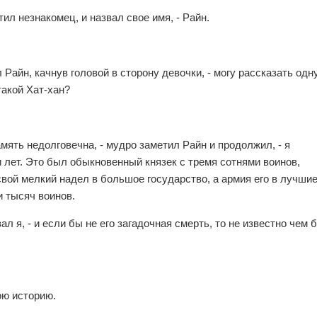
тил незнакомец, и назвал свое имя, - Райн.
ал Райн, качнув головой в сторону девочки, - могу рассказать одн
такой Хат-хан?
мять недолговечна, - мудро заметил Райн и продолжил, - я
 лет. Это был обыкновенный князек с тремя сотнями воинов,
свой мелкий надел в большое государство, а армия его в лучши
 тысяч воинов.
ал я, - и если бы не его загадочная смерть, то не известно чем 
ою историю.