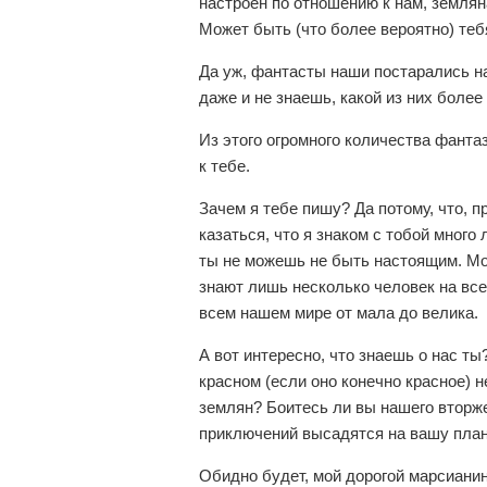
настроен по отношению к нам, землян
Может быть (что более вероятно) теб
Да уж, фантасты наши постарались на
даже и не знаешь, какой из них более
Из этого огромного количества фанта
к тебе.
Зачем я тебе пишу? Да потому, что, п
казаться, что я знаком с тобой много
ты не можешь не быть настоящим. Мо
знают лишь несколько человек на всей
всем нашем мире от мала до велика.
А вот интересно, что знаешь о нас ты
красном (если оно конечно красное) 
землян? Боитесь ли вы нашего вторже
приключений высадятся на вашу пла
Обидно будет, мой дорогой марсианин,