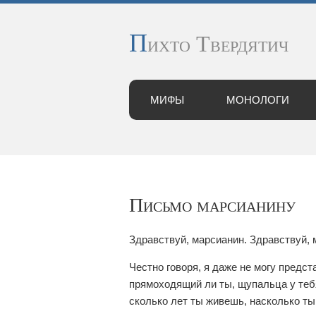
П
ихто Твердятич
МИФЫ
МОНОЛОГИ
Письмо марсианину
Здравствуй, марсианин. Здравствуй, 
Честно говоря, я даже не могу предст
прямоходящий ли ты, щупальца у теб
сколько лет ты живешь, насколько ты