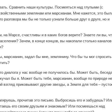
вать. Сравнить наши культуры. Посмеяться над глупыми (с
 свойственными землянам или марсианам. Мне кажется, это был
о разговора мы бы не только узнали больше друг о друге, но и
, на Марсе, счастливы и в каких богов верите? Знаете ли вы, ч
аселения? Зачем, в конце концов, вы накопали столько каналов
и?
ы, марсианин, задал бы мне, землянину. Что бы ты мог спросить
етить?
кого диалога у нас вообще не получилось бы. Может быть, бесед
скучал бы я. Может быть тебе, марсианин, вообще по природе н
й взгляд приковывают другие звезды, а Земля для тебя – пусто
агируешь, прочитав это письмо. Выбросишь его и забудешь? Ил
таешь его своим друзьям и знакомым? Или посмеешься над