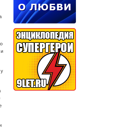
а
то
 и
 у
а
е
е
и