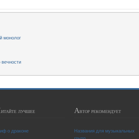
й монолог
 вечности
Ч
А
итайте лучшее
втор рекомендует
иф о драконе
Названия для музыкальных
групп