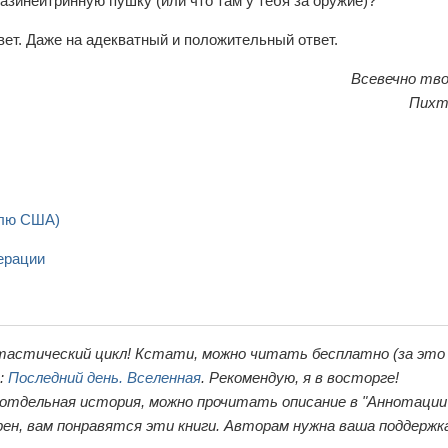
зинейтринную пушку (или что там у тебя за оружие)?
вет. Даже на адекватный и положительный ответ.
Всевечно тво
Пихт
елю США)
ерации
тастический цикл! Кстати, можно читать бесплатно (за это
ь:
Последний день. Вселенная
. Рекомендую, я в восторге!
 отдельная история, можно прочитать описание в "Аннотации"
ен, вам понравятся эти книги. Авторам нужна ваша поддержк