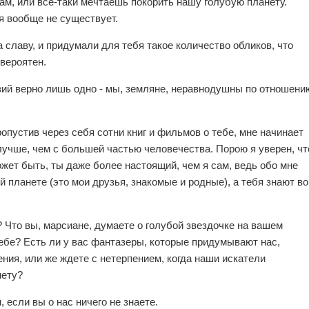
ам, или все-таки мечтаешь покорить нашу голубую планету.
я вообще не существует.
 славу, и придумали для тебя такое количество обликов, что
 вероятен.
зий верно лишь одно - мы, земляне, неравнодушны по отношени
ропустив через себя сотни книг и фильмов о тебе, мне начинает
 лучше, чем с большей частью человечества. Порою я уверен, чт
жет быть, ты даже более настоящий, чем я сам, ведь обо мне
 планете (это мои друзья, знакомые и родные), а тебя знают во
? Что вы, марсиане, думаете о голубой звездочке на вашем
небе? Есть ли у вас фантазеры, которые придумывают нас,
ния, или же ждете с нетерпением, когда наши искатели
нету?
 если вы о нас ничего не знаете.