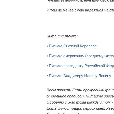
глупым землянином, начищая свою ква
И тем не менее смею надеяться на от
Читайте также:
•
Письмо Снежной Королеве
•
Письмо американцу (среднему жит
•
Письмо президенту Российской Фед
•
Письмо Владимиру Ильичу Ленину
Всем привет! Есть прекрасный фан
отдельное спасибо!). Читайте здес
Особенно с 3-го тома (каждый том -
Есть иллюстрации персонажей. Увер