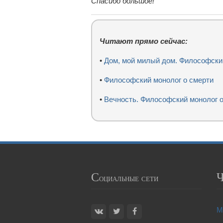
Спасибо большое!
Читают прямо сейчас:
•
Дом, мой милый дом. Философски
•
Философский монолог о смерти
•
Вечность. Философский монолог о
С
оциальные сети
М