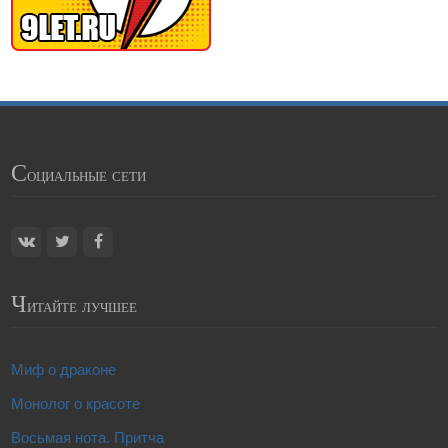
С
оциальные сети
Ч
итайте лучшее
Миф о драконе
Монолог о красоте
Восьмая нота. Притча