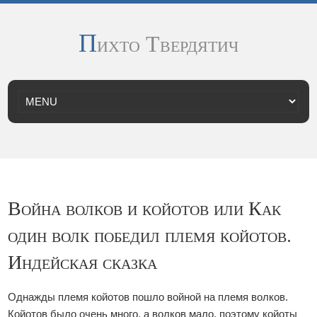
П
ихто Твердятич
Война волков и койотов или Как
один волк победил племя койотов.
Индейская сказка
Однажды племя койотов пошло войной на племя волков.
Койотов было очень много, а волков мало, поэтому койоты