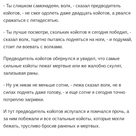
- Ты слишком самонадеян, волк, - сказал предводитель
койотов, - не смог одолеть даже двадцать койотов, а рвался
сражаться с пятидесятью.
- Ты лучше посмотри, скольких койотов я сегодня победил, -
сказал волк, тщетно пытаясь подняться на ноги, - и подумай,
стоит ли воевать с волками.
Предводитель койотов обернулся и увидел, что самые
сильные койоты лежат мертвые или же жалобно скулят,
зализывая раны.
- Ну уж никак не меньше сотни, - лежа сказал волк, не в
силах поднять даже голову, - и еще сотне я сегодня точно
потреплю загривки.
И тут предводитель койотов испугался и помчался прочь, а
за ним побежали и все остальные койоты, которые могли
бежать, трусливо бросив раненых и мертвых.