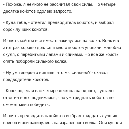
- Похоже, я немного не рассчитал свои силы. Но четыре
десятка койотов одолею запросто.
- Куда тебе, - ответил предводитель койотов, и выбрал
сорок лучших койотов.
И опять койоты все вместе накинулись на волка. Волк и в
этот раз хорошо дрался и много койотов уползли, жалобно
скуля, с перебитыми лапами и спинами. Но все же койоты
опять побороли сильного волка.
- Ну уж теперь-то видишь, что мы сильнее? - сказал
предводитель койотов.
- Конечно, если вас четыре десятка на одного, - устало
ответил волк, поднимаясь, - но уж тридцать койотов не
сможет меня победить.
И опять предводитель койотов выбрал тридцать лучших
воинов и они накинулись на израненного волка. Они кусали