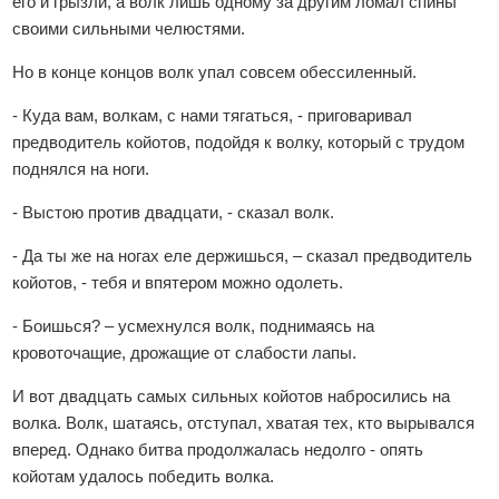
его и грызли, а волк лишь одному за другим ломал спины
своими сильными челюстями.
Но в конце концов волк упал совсем обессиленный.
- Куда вам, волкам, с нами тягаться, - приговаривал
предводитель койотов, подойдя к волку, который с трудом
поднялся на ноги.
- Выстою против двадцати, - сказал волк.
- Да ты же на ногах еле держишься, – сказал предводитель
койотов, - тебя и впятером можно одолеть.
- Боишься? – усмехнулся волк, поднимаясь на
кровоточащие, дрожащие от слабости лапы.
И вот двадцать самых сильных койотов набросились на
волка. Волк, шатаясь, отступал, хватая тех, кто вырывался
вперед. Однако битва продолжалась недолго - опять
койотам удалось победить волка.