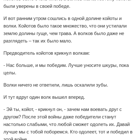
были уверены в своей победе.
И вот ранним утром сошлись в одной долине койоты и
волки. Койотов было такое множество, что они устилали
землю долины гуще, чем трава. А волков было даже не
разглядеть – так их было мало.
Предводитель койотов крикнул волкам:
- Нас больше, и мы победим. Лучше уносите шкуры, пока
целы.
Волки ничего не ответили, лишь оскалили зубы.
И тут вдруг один волк вышел вперед.
- Эй ты, койот, - крикнул он, - зачем нам воевать друг с
другом? После этой войны даже победители станут
настолько слабыми, что любой сможет одолеть их. Давай
лучше мы с тобой поборемся. Кто одолеет, тот и победил в
этой войне.