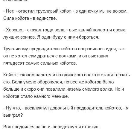
- Нет, - ответил трусливый койот, - в одиночку мы не воюем.
Сила койота - в единстве.
- Хорошо, - сказал тогда волк, - выставляй полсотни своих
лучших воинов. Я один буду с ними бороться.
Трусливому предводителю койотов понравилась идея, так
он не хотел сам драться с волками, и он выставил
пятьдесят самых сильных койотов.
Койоты скопом налетели на одинокого волка и стали терзать
его. Волк умело оборонялся, но все же койотов было
больше и скоро они повалили наземь смелого волка. Но и
койотов стало намного меньше.
- Ну что, - воскликнул довольный предводитель койотов, - я
выиграл?
Волк поднялся на ноги, передохнул и ответил: