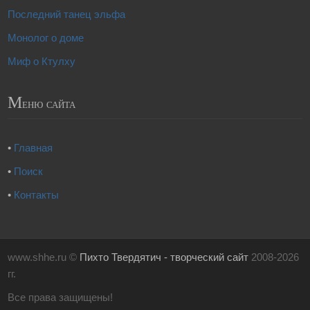
Последний танец эльфа
Монолог о доме
Миф о Ктулху
М
еню сайта
•
Главная
•
Поиск
•
Контакты
www.shhe.ru ©
Пихто Твердятич - творческий сайт
2008-2026
гг.
Все права защищены!