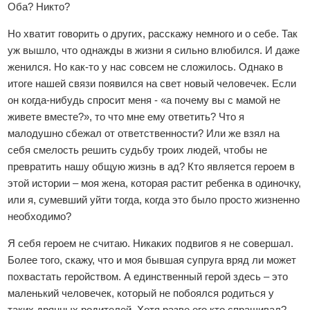
Оба? Никто?
Но хватит говорить о других, расскажу немного и о себе. Так
уж вышло, что однажды в жизни я сильно влюбился. И даже
женился. Но как-то у нас совсем не сложилось. Однако в
итоге нашей связи появился на свет новый человечек. Если
он когда-нибудь спросит меня - «а почему вы с мамой не
живете вместе?», то что мне ему ответить? Что я
малодушно сбежал от ответственности? Или же взял на
себя смелость решить судьбу троих людей, чтобы не
превратить нашу общую жизнь в ад? Кто является героем в
этой истории – моя жена, которая растит ребенка в одиночку,
или я, сумевший уйти тогда, когда это было просто жизненно
необходимо?
Я себя героем не считаю. Никаких подвигов я не совершал.
Более того, скажу, что и моя бывшая супруга вряд ли может
похвастать геройством. А единственный герой здесь – это
маленький человечек, который не побоялся родиться у
таких дрянных родителей. Хотя разве его кто спрашивал?