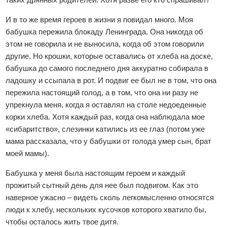
И в то же время героев в жизни я повидал много. Моя
бабушка пережила блокаду Ленинграда. Она никогда об
этом не говорила и не выносила, когда об этом говорили
другие. Но крошки, которые оставались от хлеба на доске,
бабушка до самого последнего дня аккуратно собирала в
ладошку и ссыпала в рот. И подвиг ее был не в том, что она
пережила настоящий голод, а в том, что она ни разу не
упрекнула меня, когда я оставлял на столе недоеденные
корки хлеба. Хотя каждый раз, когда она наблюдала мое
«сибаритство», слезинки катились из ее глаз (потом уже
мама рассказала, что у бабушки от голода умер сын, брат
моей мамы).
Бабушка у меня была настоящим героем и каждый
прожитый сытный день для нее был подвигом. Как это
наверное ужасно – видеть сколь легкомысленно относятся
люди к хлебу, нескольких кусочков которого хватило бы,
чтобы осталось жить твое дитя.