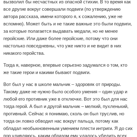
вызволил бы несчастных из опасной стихии. В то время как
все другие вокруг совершали подвиги (по утверждению
автора рассказа, имени которого я, к сожалению, уже не
вспомню). Может быть и не такие важные это были подвиги,
за которые полагается выдавать медали, но не менее
геройские. Или даже более геройские, потому что они
настолько повседневны, что уже никто и не видит в них
никакого геройства.
Тогда я, наверное, впервые серьезно задумался о том, кто
же такие герои и какими бывают подвиги.
Вот был у нас в школе мальчик – здоровяк от природы.
Такому даже не нужно было особого умения – один удар и
любой его противник уже в отключке. Вот это был для нас
тогда герой. А был и другой мальчик – мелкий, пухленький,
противный. Сейчас я понимаю, сколь он был труслив, но
тогда он ловко обводил нас вокруг пальца, потому как
обладал необыкновенным умением плести интриги. Я до сих
пор удивляюсь, каким образом ему удалось убедить всех