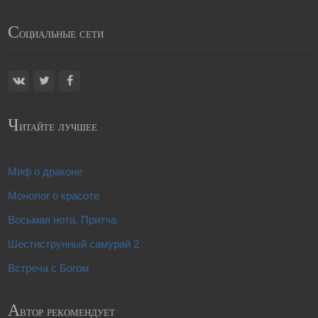
С
оциальные сети
Ч
итайте лучшее
Миф о драконе
Монолог о красоте
Восьмая нота. Притча
Шестиструнный самурай 2
Встреча с Богом
А
втор рекомендует