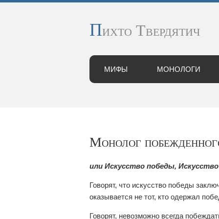
П
ихто Твердятич
МИФЫ
МОНОЛОГИ
Монолог побежденног
или Искусство победы, Искусство
Говорят, что искусство победы заклю
оказывается не тот, кто одержал побед
Говорят, невозможно всегда побеждат