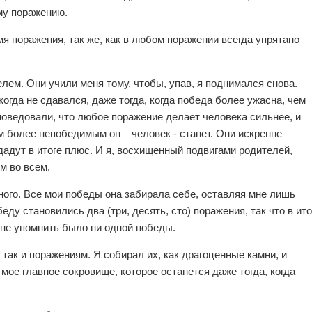
му поражению.
мя поражения, так же, как в любом поражении всегда упрятано
ем. Они учили меня тому, чтобы, упав, я поднимался снова.
гда не сдавался, даже тогда, когда победа более ужасна, чем
поведовали, что любое поражение делает человека сильнее, и
м более непобедимым он – человек - станет. Они искренне
дадут в итоге плюс. И я, восхищенный подвигами родителей,
м во всем.
ого. Все мои победы она забирала себе, оставляя мне лишь
ду становились два (три, десять, сто) поражения, так что в ито
не упомнить было ни одной победы.
так и поражениям. Я собирал их, как драгоценные камни, и
ь мое главное сокровище, которое останется даже тогда, когда