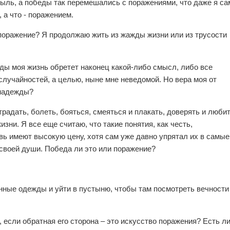
ыль, а победы так перемешались с поражениями, что даже я са
 а что - поражением.
 поражение? Я продолжаю жить из жажды жизни или из трусости
жды моя жизнь обретет наконец какой-либо смысл, либо все
случайностей, а целью, ныне мне неведомой. Но вера моя от
 надежды?
традать, болеть, бояться, смеяться и плакать, доверять и любит
изни. Я все еще считаю, что такие понятия, как честь,
вь имеют высокую цену, хотя сам уже давно упрятал их в самые
 своей души. Победа ли это или поражение?
ные одежды и уйти в пустыню, чтобы там посмотреть вечности
 если обратная его сторона – это искусство поражения? Есть л