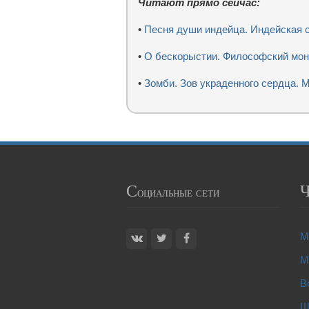
Читают прямо сейчас:
•
Песня души индейца. Индейская 
•
О бескорыстии. Философский мон
•
Зомби. Зов украденного сердца. 
С
оциальные сети
М
М
В
Ш