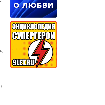
м
ь,
 в
и