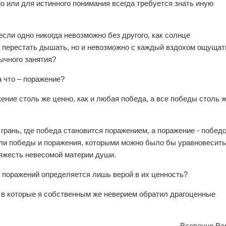
о или для истинного понимания всегда требуется знать иную
если одно никогда невозможно без другого, как солнце
о перестать дышать, но и невозможно с каждый вздохом ощущат
вычного занятия?
а что – поражение?
ение столь же ценно, как и любая победа, а все победы столь 
грань, где победа становится поражением, а поражение - победо
ыли победы и поражения, которыми можно было бы уравновесить
яжесть невесомой материи души.
и поражений определяется лишь верой в их ценность?
, в которые я собственным же неверием обратил драгоценные
Всевечно Ва