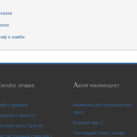
сказка
олог
Миф о зомби
Ч
А
итайте лучшее
втор рекомендует
иф о драконе
Названия для музыкальных
групп
онолог о красоте
Водный мир 2
осьмая нота. Притча
Последний танец эльфа
естиструнный самурай 2