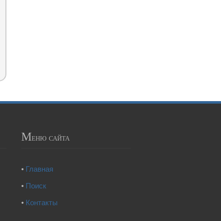
М
еню сайта
•
Главная
•
Поиск
•
Контакты