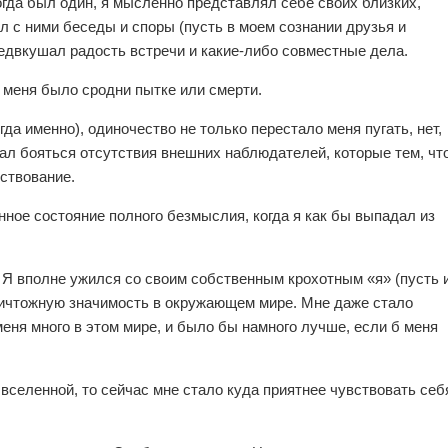
гда был один, я мысленно представлял себе своих близких,
л с ними беседы и споры (пусть в моем сознании друзья и
едвкушал радость встречи и какие-либо совместные дела.
 меня было сродни пытке или смерти.
гда именно), одиночество не только перестало меня пугать, нет,
ал бояться отсутствия внешних наблюдателей, которые тем, чт
ствование.
енное состояние полного безмыслия, когда я как бы выпадал из
Я вполне ужился со своим собственным крохотным «я» (пусть 
 ничтожную значимость в окружающем мире. Мне даже стало
меня много в этом мире, и было бы намного лучше, если б меня
селенной, то сейчас мне стало куда приятнее чувствовать себ