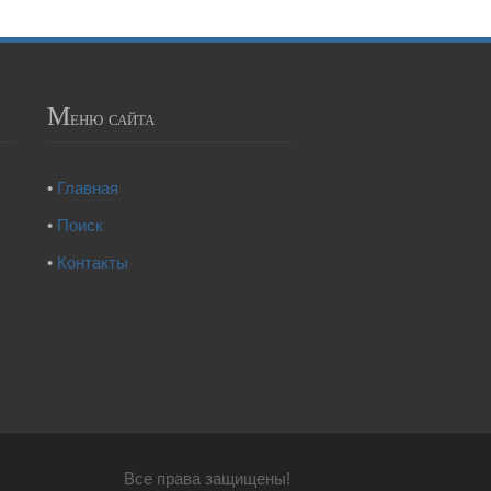
М
еню сайта
•
Главная
•
Поиск
•
Контакты
Все права защищены!