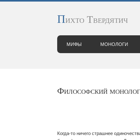
П
ихто Твердятич
МИФЫ
МОНОЛОГИ
Философский монолог 
Когда-то ничего страшнее одиночеств