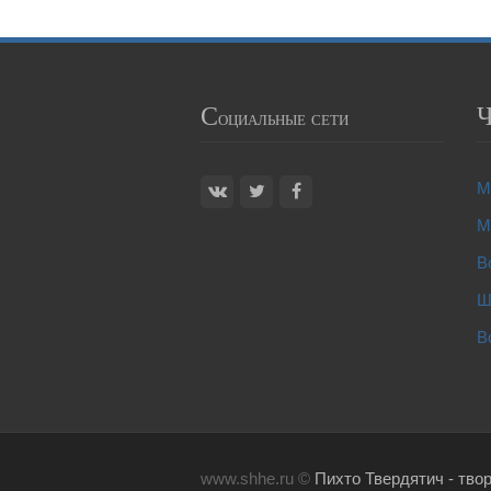
С
оциальные сети
М
М
В
Ш
В
www.shhe.ru ©
Пихто Твердятич - тво