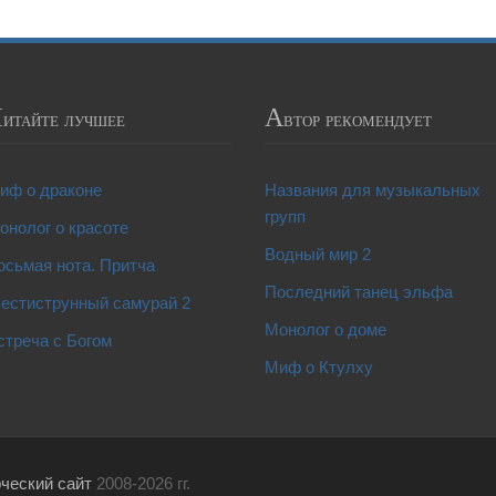
Ч
А
итайте лучшее
втор рекомендует
иф о драконе
Названия для музыкальных
групп
онолог о красоте
Водный мир 2
осьмая нота. Притча
Последний танец эльфа
естиструнный самурай 2
Монолог о доме
стреча с Богом
Миф о Ктулху
рческий сайт
2008-2026 гг.