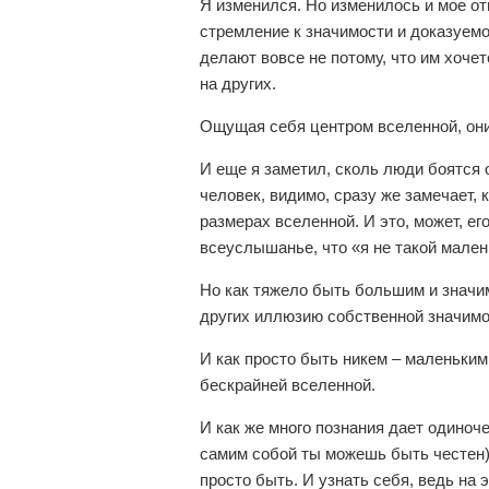
Я изменился. Но изменилось и мое от
стремление к значимости и доказуемо
делают вовсе не потому, что им хочет
на других.
Ощущая себя центром вселенной, они 
И еще я заметил, сколь люди боятся 
человек, видимо, сразу же замечает, 
размерах вселенной. И это, может, его
всеуслышанье, что «я не такой мален
Но как тяжело быть большим и значим
других иллюзию собственной значим
И как просто быть никем – маленьким 
бескрайней вселенной.
И как же много познания дает одиноч
самим собой ты можешь быть честен)
просто быть. И узнать себя, ведь на э