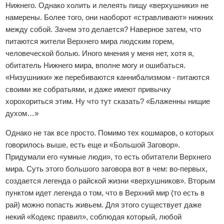
Нижнего. Однако холить и лелеять пищу «верхушники» не
намерены. Более того, они наоборот «стравливают» нижних
между собой. Зачем это делается? Наверное затем, что
питаются жители Верхнего мира людским горем,
человеческой болью. Иного мнения у меня нет, хотя я,
обитатель Нижнего мира, вполне могу и ошибаться.
«Низушники» же перебиваются каннибализмом - питаются
своими же собратьями, и даже имеют привычку
хорохориться этим. Ну что тут сказать? «Блаженны нищие
духом…»
Однако не так все просто. Помимо тех кошмаров, о которых
говорилось выше, есть еще и «Большой Заговор».
Придумали его «умные люди», то есть обитатели Верхнего
мира. Суть этого большого заговора вот в чем: во-первых,
создается легенда о райской жизни «верхушников». Вторым
пунктом идет легенда о том, что в Верхний мир (то есть в
рай) можно попасть живьем. Для этого существует даже
некий «Кодекс правил», соблюдая который, любой