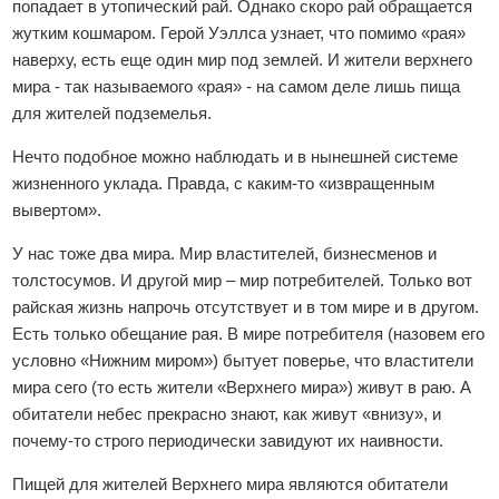
попадает в утопический рай. Однако скоро рай обращается
жутким кошмаром. Герой Уэллса узнает, что помимо «рая»
наверху, есть еще один мир под землей. И жители верхнего
мира - так называемого «рая» - на самом деле лишь пища
для жителей подземелья.
Нечто подобное можно наблюдать и в нынешней системе
жизненного уклада. Правда, с каким-то «извращенным
вывертом».
У нас тоже два мира. Мир властителей, бизнесменов и
толстосумов. И другой мир – мир потребителей. Только вот
райская жизнь напрочь отсутствует и в том мире и в другом.
Есть только обещание рая. В мире потребителя (назовем его
условно «Нижним миром») бытует поверье, что властители
мира сего (то есть жители «Верхнего мира») живут в раю. А
обитатели небес прекрасно знают, как живут «внизу», и
почему-то строго периодически завидуют их наивности.
Пищей для жителей Верхнего мира являются обитатели