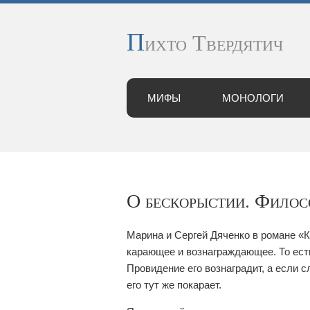
П
ихто Твердятич
МИФЫ
МОНОЛОГИ
О бескорыстии. Фило
Марина и Сергей Дяченко в романе «К
карающее и вознаграждающее. То есть
Провидение его вознаградит, а если 
его тут же покарает.