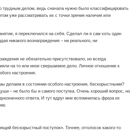
о трудным делом, ведь сначала нужно было классифицировать
потом уже рассматривать их с точки зрения наличия или
анятие, я переключился на себя. Сделал ли я сам хоть один
дая никакого вознаграждения – ни реального, ни
граждения не обязательно присутствовало, но всегда
ияли на то или иное свершаемое дело. Личное отношение к
обого настроения.
 мы делаем в состоянии особого настроения, бескорыстными?
души – не было бы и самого поступка. Очень хороший вопрос, но
нозначного ответа. И тут вдруг мне вспомнилась фраза из
ма:
тоящий бескорыстный поступок». Точнее, отголосок какого-то