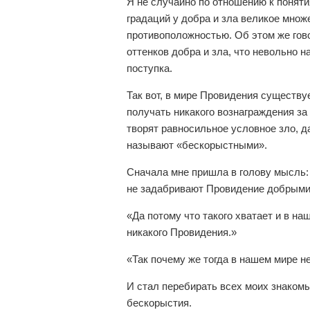
Я не случайно по отношению к поняти
градаций у добра и зла великое множ
противоположностью. Об этом же гово
оттенков добра и зла, что невольно н
поступка.
Так вот, в мире Провидения существу
получать никакого вознаграждения за
творят равносильное условное зло, д
называют «бескорыстными».
Сначала мне пришла в голову мысль:
не задабривают Провидение добрыми
«Да потому что такого хватает и в наш
никакого Провидения.»
«Так почему же тогда в нашем мире н
И стал перебирать всех моих знаком
бескорыстия.