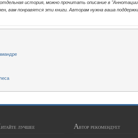
 отдельная история, можно прочитать описание в "Аннотации"
ен, вам понравятся эти книги. Авторам нужна ваша поддержк
амандре
леса
Ч
А
итайте лучшее
втор рекомендует