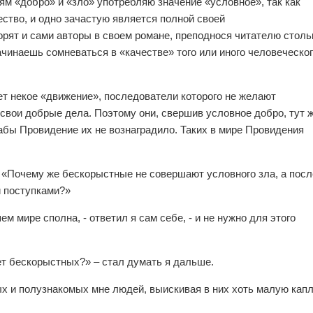
ям «добро» и «зло» употребляю значение «условное», так как
ество, и одно зачастую является полной своей
рят и сами авторы в своем романе, преподнося читателю столь
ачинаешь сомневаться в «качестве» того или иного человеческо
ет некое «движение», последователи которого не желают
 свои добрые дела. Поэтому они, свершив условное добро, тут 
абы Провидение их не вознаградило. Таких в мире Провидения
 «Почему же бескорыстные не совершают условного зла, а посл
 поступками?»
ем мире сполна, - ответил я сам себе, - и не нужно для этого
ет бескорыстных?» – стал думать я дальше.
ых и полузнакомых мне людей, выискивая в них хоть малую кап