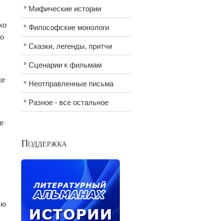
Мифические истории
ко
Философские монологи
го
Сказки, легенды, притчи
Сценарии к фильмам
же
Неотправленные письма
Разное - все остальное
е
Поддержка
лю