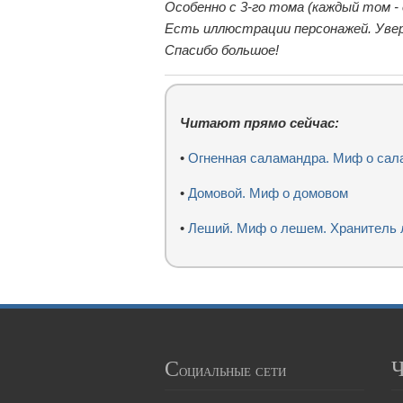
Особенно с 3-го тома (каждый том -
Есть иллюстрации персонажей. Увер
Спасибо большое!
Читают прямо сейчас:
•
Огненная саламандра. Миф о сал
•
Домовой. Миф о домовом
•
Леший. Миф о лешем. Хранитель 
С
оциальные сети